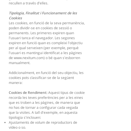
recullen a través d'elles.
Tipologia, Finalitat i Funcionament de les
Cookies
Les cookies, en funció de la seva permanència,
poden dividir-se en cookies de sessió o
permanents. Les primeres expiren quan
l'usuari tanca el navegador. Les segones
expiren en funció quan es compleixi l'objectiu
per al qual serveixen (per exemple, perquè
l'usuari es mantingui identificat a les pàgines
de
www.nexitum.com
) o bé quan s'esborren
manualment.
Addicionalment, en funció del seu objectiu, les
cookies pots classificar-se de la següent
manera:
Cookies de Rendiment:
Aquest tipus de cookie
recorda les teves preferències per a les eines
que es troben a les pàgines, de manera que
no has de tornar a configurar cada vegada
que la visites. A tall d'exemple, en aquesta
tipologia s'inclouen:
Ajustaments de volum de reproductors de
vídeo o so.