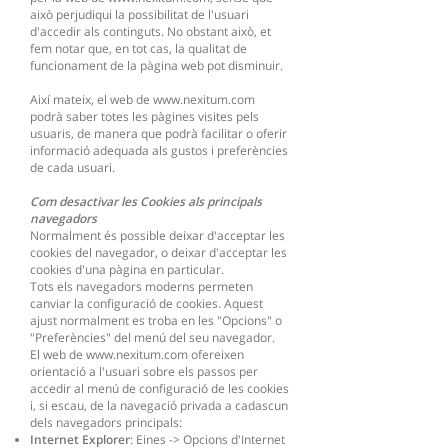
això perjudiqui la possibilitat de l'usuari
d'accedir als continguts. No obstant això, et
fem notar que, en tot cas, la qualitat de
funcionament de la pàgina web pot disminuir.
Així mateix, el web de
www.nexitum.com
podrà saber totes les pàgines visites pels
usuaris, de manera que podrà facilitar o oferir
informació adequada als gustos i preferències
de cada usuari.
Com desactivar les Cookies als principals
navegadors
Normalment és possible deixar d'acceptar les
cookies del navegador, o deixar d'acceptar les
cookies d'una pàgina en particular.
Tots els navegadors moderns permeten
canviar la configuració de cookies. Aquest
ajust normalment es troba en les "Opcions" o
"Preferències" del menú del seu navegador.
El web de
www.nexitum.com
ofereixen
orientació a l'usuari sobre els passos per
accedir al menú de configuració de les cookies
i, si escau, de la navegació privada a cadascun
dels navegadors principals:
Internet Explorer
: Eines -> Opcions d'Internet