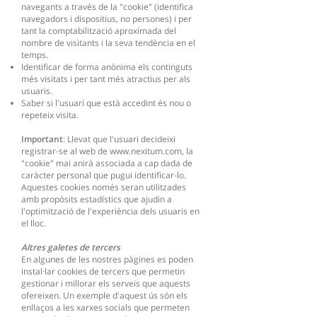
navegants a través de la "cookie" (identifica
navegadors i dispositius, no persones) i per
tant la comptabilització aproximada del
nombre de visitants i la seva tendència en el
temps.
Identificar de forma anònima els continguts
més visitats i per tant més atractius per als
usuaris.
Saber si l'usuari que està accedint és nou o
repeteix visita.
Important
: Llevat que l'usuari decideixi
registrar-se al web de
www.nexitum.com
, la
"cookie" mai anirà associada a cap dada de
caràcter personal que pugui identificar-lo.
Aquestes cookies només seran utilitzades
amb propòsits estadístics que ajudin a
l'optimització de l'experiència dels usuaris en
el lloc.
Altres galetes de tercers
En algunes de les nostres pàgines es poden
instal·lar cookies de tercers que permetin
gestionar i millorar els serveis que aquests
ofereixen. Un exemple d'aquest ús són els
enllaços a les xarxes socials que permeten