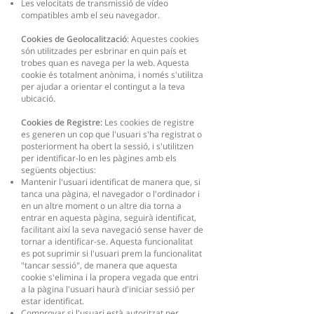
Les velocitats de transmissió de vídeo
compatibles amb el seu navegador.
Cookies de Geolocalització
: Aquestes cookies
són utilitzades per esbrinar en quin país et
trobes quan es navega per la web. Aquesta
cookie és totalment anònima, i només s'utilitza
per ajudar a orientar el contingut a la teva
ubicació.
Cookies de Registre:
Les cookies de registre
es generen un cop que l'usuari s'ha registrat o
posteriorment ha obert la sessió, i s'utilitzen
per identificar-lo en les pàgines amb els
següents objectius:
Mantenir l'usuari identificat de manera que, si
tanca una pàgina, el navegador o l'ordinador i
en un altre moment o un altre dia torna a
entrar en aquesta pàgina, seguirà identificat,
facilitant així la seva navegació sense haver de
tornar a identificar-se. Aquesta funcionalitat
es pot suprimir si l'usuari prem la funcionalitat
"tancar sessió", de manera que aquesta
cookie s'elimina i la propera vegada que entri
a la pàgina l'usuari haurà d'iniciar sessió per
estar identificat.
Comprovar si l'usuari està autoritzat per