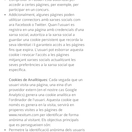
accedir a certes pàgines, per exemple, per
participar en un concurs.
Addicionalment, algunes pàgines poden
utilitzar connectors amb xarxes socials com
ara Facebook o Twitter. Quan l'usuari es
registra en una pàgina amb credencials d'una
xarxa social, autoritza a la xarxa social a
guardar una cookie persistent que recorda la
seva identitat i li garanteix accés a les pàgines
fins que expira. L'usuari pot esborrar aquesta
cookie i revocar l'accés a les pàgines
mitjançant xarxes socials actualitzant les
seves preferències a la xarxa social que
específica.
Cookies de Analítiques
: Cada vegada que un
usuari visita una pàgina, una eina d'un
proveïdor extern (en el nostre cas Google
Analytics) genera una cookie analítica en
l'ordinador de l'usuari. Aquesta cookie que
només es genera en la visita, servirà en
properes visites a les pàgines de
www.nexitum.com
per identificar de forma
anònima al visitant. Els objectius principals
que es persegueixen són:
Permetre la identificació anònima dels usuaris