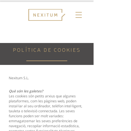
POLÍTICA DE COOKIES
Nexitum S.L.
Què són les galetes?
Les cookies són petits arxius que algunes
plataformes, com les pàgines web, poden
instal·lar al seu ordinador, telèfon intel·ligent,
tauleta o televisió connectada. Les seves
funcions poden ser molt variades:
emmagatzemar les seves preferències de
navegació, recopilar informació estadística,
permetre certes funcionalitats tècniques,