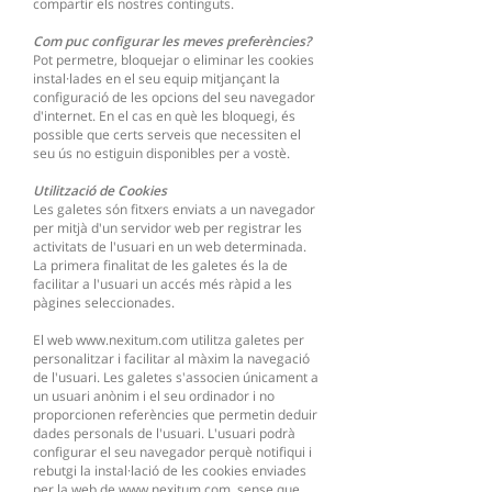
compartir els nostres continguts.
Com puc configurar les meves preferències?
Pot permetre, bloquejar o eliminar les cookies
instal·lades en el seu equip mitjançant la
configuració de les opcions del seu navegador
d'internet. En el cas en què les bloquegi, és
possible que certs serveis que necessiten el
seu ús no estiguin disponibles per a vostè.
Utilització de Cookies
Les galetes són fitxers enviats a un navegador
per mitjà d'un servidor web per registrar les
activitats de l'usuari en un web determinada.
La primera finalitat de les galetes és la de
facilitar a l'usuari un accés més ràpid a les
pàgines seleccionades.
El web
www.nexitum.com
utilitza galetes per
personalitzar i facilitar al màxim la navegació
de l'usuari. Les galetes s'associen únicament a
un usuari anònim i el seu ordinador i no
proporcionen referències que permetin deduir
dades personals de l'usuari. L'usuari podrà
configurar el seu navegador perquè notifiqui i
rebutgi la instal·lació de les cookies enviades
per la web de
www.nexitum.com
, sense que