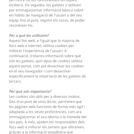
etcètera. De vegades, les galetes s'utilitzen
per emmagatzemar informació bàsica sobre
els hàbits de navegació de l'usuari o del seu
equip, fins al punt, segons els casos, de poder
reconèixer-ho.
Per a què les utilitzem?
Aquest lloc web, a l'igual que la majoria de
llocs web a Internet, utilitza cookies per
millorar l'experiència de l'usuari. A
continuació, trobareu informació sobre què
són les galetes, quin tipus de cookies utilitza
aquest portal, com pot desactivar les cookies
en el seu navegador i com desactivar
específicament la instal·lació de les galetes de
tercers.
Per què són importants?
Les cookies són útils per a diversos motius.
Des d'un punt de vista tècnic, permeten que
les pàgines web funcionin de forma més àgil i
adaptada a les seves preferències, com ara
emmagatzemar el seu idioma o la moneda del
seu país. A més, ajuden els responsables dels
llocs web a millorar els serveis que ofereixen,
gràcies a la informació estadística que