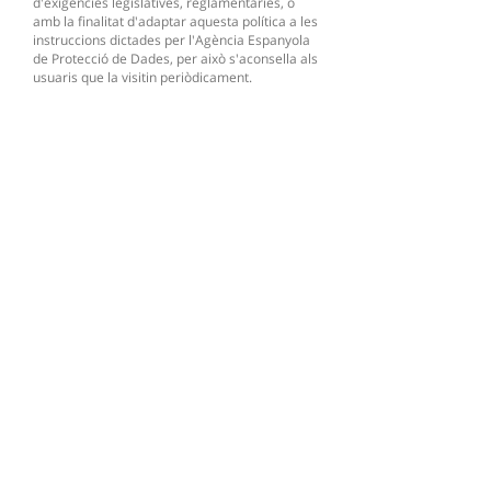
d'exigències legislatives, reglamentàries, o
amb la finalitat d'adaptar aquesta política a les
instruccions dictades per l'Agència Espanyola
de Protecció de Dades, per això s'aconsella als
usuaris que la visitin periòdicament.
Quan es produeixin canvis significatius en
aquesta Política de Cookies, es comunicaran
als usuaris mitjançant el web.
Respecte de les galetes de tercers, és a dir
aquelles que són alienes al nostre lloc web, no
podem fer-nos responsables de el contingut i
veracitat de les polítiques de privacitat que ells
inclouen de manera que la informació que li
oferim és sempre amb referència a la font.
CONTACTA
Heu decidit que voleu comprar una casa o
un apartament?
Voleu invertir en propietat?